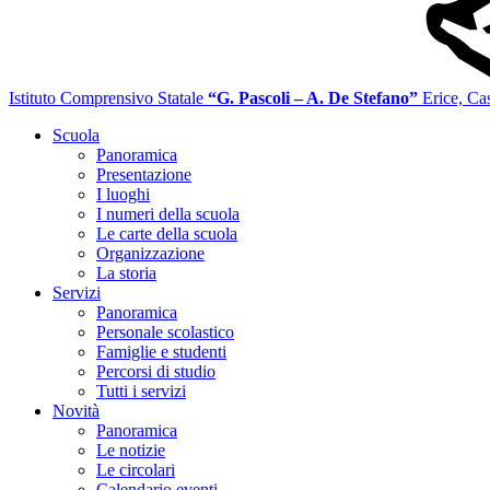
Istituto Comprensivo Statale
“G. Pascoli – A. De Stefano”
Erice, Ca
Scuola
Panoramica
Presentazione
I luoghi
I numeri della scuola
Le carte della scuola
Organizzazione
La storia
Servizi
Panoramica
Personale scolastico
Famiglie e studenti
Percorsi di studio
Tutti i servizi
Novità
Panoramica
Le notizie
Le circolari
Calendario eventi