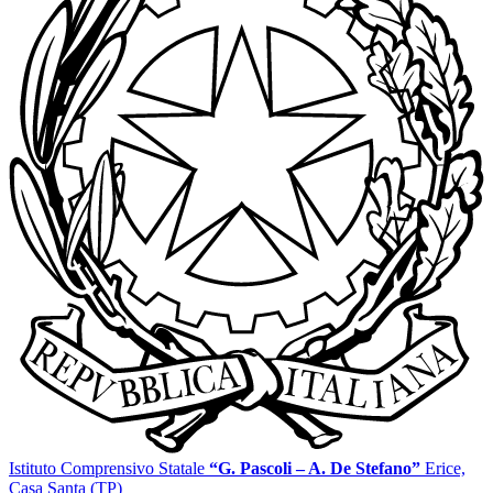
Istituto Comprensivo Statale
“G. Pascoli – A. De Stefano”
Erice,
Casa Santa (TP)