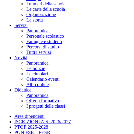
I numeri della scuola
Le carte della scuola
Organizzazione
La storia
Servizi
Panoramica
Personale scolastico
Famiglie e studenti
Percorsi di studio
Tutti i servizi
Novità
Panoramica
Le notizie
Le circolari
Calendario eventi
Albo online
Didattica
Panoramica
Offerta formativa
I progetti delle classi
Area dipendenti
ISCRIZIONI A.S. 2026/2027
PTOF 2025-2028
PON FSE – FESR