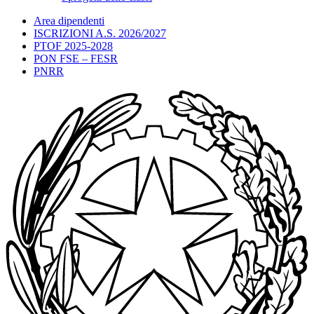
Area dipendenti
ISCRIZIONI A.S. 2026/2027
PTOF 2025-2028
PON FSE – FESR
PNRR