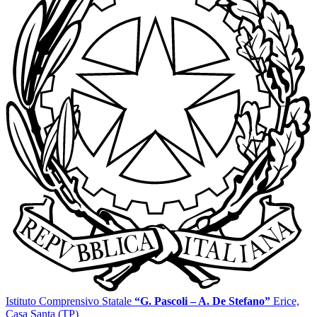
Istituto Comprensivo Statale
“G. Pascoli – A. De Stefano”
Erice,
Casa Santa (TP)