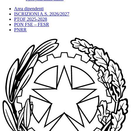
Area dipendenti
ISCRIZIONI A.S. 2026/2027
PTOF 2025-2028
PON FSE – FESR
PNRR