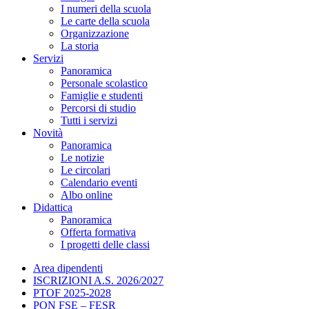
I numeri della scuola
Le carte della scuola
Organizzazione
La storia
Servizi
Panoramica
Personale scolastico
Famiglie e studenti
Percorsi di studio
Tutti i servizi
Novità
Panoramica
Le notizie
Le circolari
Calendario eventi
Albo online
Didattica
Panoramica
Offerta formativa
I progetti delle classi
Area dipendenti
ISCRIZIONI A.S. 2026/2027
PTOF 2025-2028
PON FSE – FESR